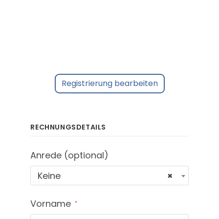
Zum
Inhalt
springen
Registrierung bearbeiten
RECHNUNGSDETAILS
Anrede
(optional)
Keine
×
Vorname
*